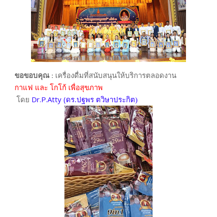
ขอขอบคุณ
: เครื่องดื่มที่สนับสนุนให้บริการตลอดงาน
กาแฟ และ โกโก้ เพื่อสุขภาพ
Dr.P.Atty (
โดย
ดร.ปฐพร ตวิษาประกิต)