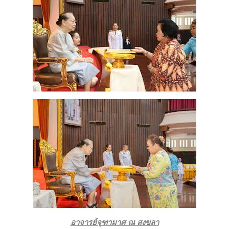
อาจารย์จุฑามาศ ณ สงขลา