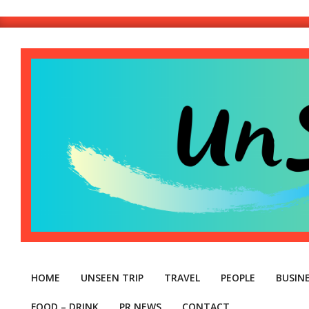
Skip
to
content
Unseen
Thinthai
HOME
UNSEEN TRIP
TRAVEL
PEOPLE
BUSIN
FOOD – DRINK
PR NEWS
CONTACT