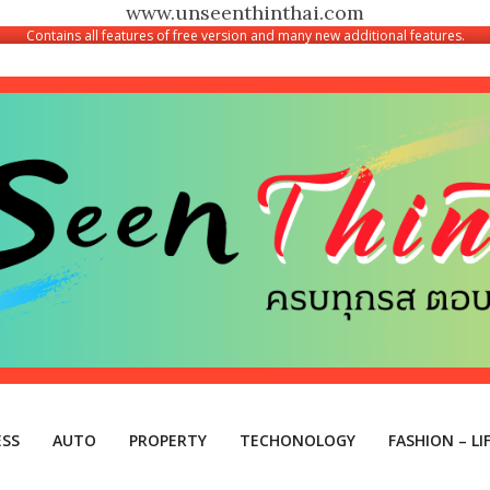
www.unseenthinthai.com
Contains all features of free version and many new additional features.
ESS
AUTO
PROPERTY
TECHONOLOGY
FASHION – LI