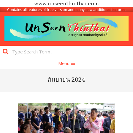
www.unseenthinthai.com
Contains all features of free version and many new additional features.
Skip
to
content
Unseen
Search
Thinthai
Primary
Menu
Navigation
Menu
กันยายน 2024