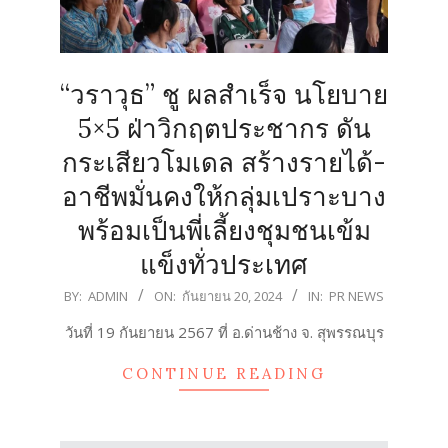
“วราวุธ” ชู ผลสำเร็จ นโยบาย
5×5 ฝ่าวิกฤตประชากร ดัน
กระเสียวโมเดล สร้างรายได้-
อาชีพมั่นคงให้กลุ่มเปราะบาง
พร้อมเป็นพี่เลี้ยงชุมชนเข้ม
แข็งทั่วประเทศ
2024-
BY:
ADMIN
ON:
กันยายน 20, 2024
IN:
PR NEWS
09-
วันที่ 19 กันยายน 2567 ที่ อ.ด่านช้าง จ. สุพรรณบุร
20
CONTINUE READING