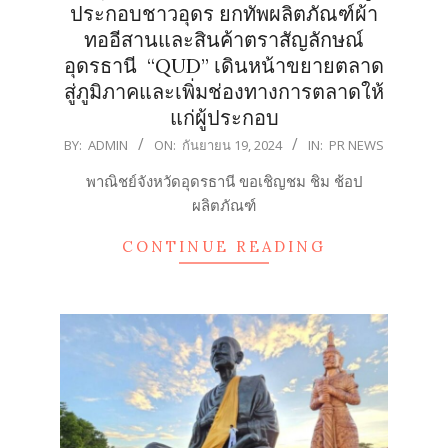
ประกอบชาวอุดร ยกทัพผลิตภัณฑ์ผ้า
ทออีสานและสินค้าตราสัญลักษณ์
อุดรธานี “QUD” เดินหน้าขยายตลาด
สู่ภูมิภาคและเพิ่มช่องทางการตลาดให้
แก่ผู้ประกอบ
2024-
BY:
ADMIN
ON:
กันยายน 19, 2024
IN:
PR NEWS
09-
พาณิชย์จังหวัดอุดรธานี ขอเชิญชม ชิม ช้อป
19
ผลิตภัณฑ์
CONTINUE READING