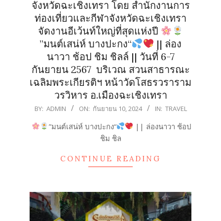
จังหวัดฉะเชิงเทรา โดย สำนักงานการ
ท่องเที่ยวและกีฬาจังหวัดฉะเชิงเทรา
จัดงานอีเว้นท์ใหญ่ที่สุดแห่งปี
”มนต์เสน่ห์ บางปะกง“
|| ล่อง
นาวา ช้อป ชิม ชิลล์ || วันที่ 6-7
กันยายน 2567 บริเวณ สวนสาธารณะ
เฉลิมพระเกียรติฯ หน้าวัดโสธรวราราม
วรวิหาร อ.เมืองฉะเชิงเทรา
2024-
BY:
ADMIN
ON:
กันยายน 10, 2024
IN:
TRAVEL
09-
”มนต์เสน่ห์ บางปะกง“
|| ล่องนาวา ช้อป
10
ชิม ชิล
CONTINUE READING