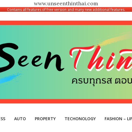
www.unseenthinthai.com
Contains all features of free version and many new additional features.
ESS
AUTO
PROPERTY
TECHONOLOGY
FASHION – LI