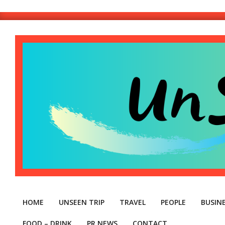
Skip
to
content
Unseen
Thinthai
HOME
UNSEEN TRIP
TRAVEL
PEOPLE
BUSIN
FOOD – DRINK
PR NEWS
CONTACT