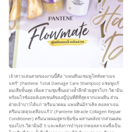
เจ้าสาวแสนสวยของงานนี้คือ “แพนทีนแชมพูโททัลดาเมจ
แคร์” (Pantene Total Damage Care Shampoo) แชมพูแก้
ผมเสียขั้นสุด เพิ่มความชุ่มชื้นอย่างล้ำลึกด้วยสูตรโปร-วิตามิน
พร้อมไรซ์ออยล์เอสเซนส์ของญี่ปุ่นที่ดีที่สุดจากแพนทีน ส่วน
ฝ่ายเจ้าบ่าวได้แก่ “ครีมนวดผม แพนทีนมิราเคิล คอลลาเจน
ครีมนวดดุจเคลือบแก้ว” (Pantene Miracle Collagen Repair
Conditioner) ครีมนวดผมสูตรเข้มข้น ผสานพลังจากส่วนผสม
ของโปร-วิตามินบี 5 และพลังการบำรุงจากคอลลาเจนซึ่งเป็น