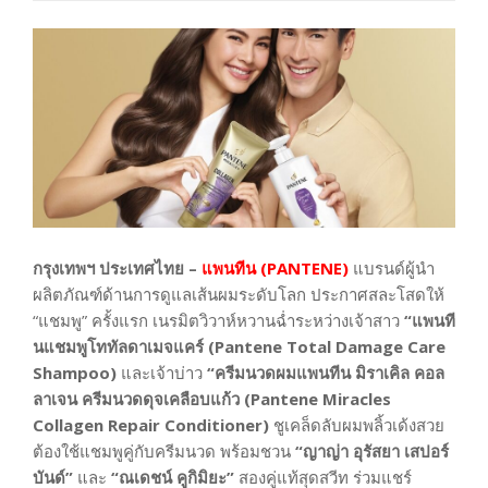
กรุงเทพฯ ประเทศไทย –
แพนทีน
(PANTENE)
แบรนด์ผู้นำ
ผลิตภัณฑ์ด้านการดูแลเส้นผมระดับโลก ประกาศสละโสดให้
“แชมพู” ครั้งแรก เนรมิตวิวาห์หวานฉ่ำระหว่างเจ้าสาว
“แพนที
นแชมพูโททัลดาเมจแคร์ (Pantene Total Damage Care
Shampoo)
และเจ้าบ่าว
“ครีมนวดผมแพนทีน มิราเคิล คอล
ลาเจน ครีมนวดดุจเคลือบแก้ว (Pantene Miracles
Collagen Repair Conditioner)
ชูเคล็ดลับผมพลิ้วเด้งสวย
ต้องใช้แชมพูคู่กับครีมนวด พร้อมชวน
“ญาญ่า อุรัสยา เสปอร์
บันด์”
และ
“ณเดชน์ คูกิมิยะ”
สองคู่แท้สุดสวีท ร่วมแชร์