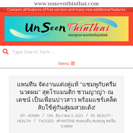
www.unseenthinthai.com
Contains all features of free version and many new additional features.
Skip
to
content
Unseen
Search
Thinthai
Primary
Menu
Navigation
Menu
แพนทีน จัดงานแต่งคู่แท้ “แชมพูกับครีม
นวดผม” สุดโรแมนติก ชวนญาญ่า-ณ
เดชน์ เป็นเพื่อนบ่าวสาว พร้อมแชร์เคล็ด
ลับใช้คู่กันสู่ผมสวยเด้ง!
BY:
ADMIN
ON:
ธันวาคม 3, 2023
IN:
BEAUTY -
HEALTH
TAGGED:
#PANTENE #แพนทีน #แชมพู #ครีม
นวดผม