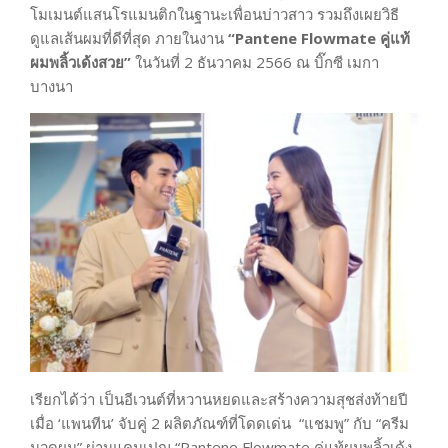
โมเมนต์แสนโรแมนติกในฐานะเพื่อนบ่าวสาว รวมถึงเผยวิธี
ดูแลเส้นผมที่ดีที่สุด ภายในงาน
“Pantene Flowmate คู่แท้
ผมพลิ้วเด้งสวย”
ในวันที่ 2 ธันวาคม 2566 ณ บิ๊กซี เมกา
บางนา
เรียกได้ว่า เป็นอีเวนต์ที่หวานหยดและสร้างความสุชส่งท้ายปี
เมื่อ ‘แพนทีน’ จับคู่ 2 ผลิตภัณฑ์ที่โดดเด่น “แชมพู” กับ “ครีม
นวดผม” ผ่านแคมเปญ “Pantene Flowmate คู่แท้ผมพลิ้วเด้ง