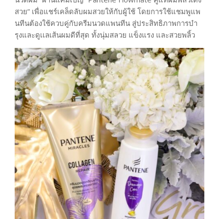
สวย” เพื่อแชร์เคล็ดลับผมสวยให้กับผู้ใช้ โดยการใช้แชมพูแพ
นทีนต้องใช้ควบคู่กับครีมนวดแพนทีน สู่ประสิทธิภาพการบํา
รุงและดูเเลเส้นผมดีที่สุด ทั้งนุ่มสลวย แข็งแรง และสวยพลิ้ว