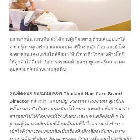
นอกจากนั้น แพนทีน ยังได้ชวนผู้เชี่ยวชาญด้านเส้นผมมาให้
ความรู้การดูแลรักษาเส้นผมบนเวทีในงานอีกด้วย และยังได้
ยกซาลอนและแฮร์สไตล์ลิสมาให้บริการถึงใจกลางห้างบิ๊กซี
ให้ลูกค้าได้ดื่มด่ำกับการสระผมด้วยแชมพูและครีมนวด ผม
นุ่มสลวยกลับบ้านแบบสุดฟิน
คุณชิดชนก อมรมนัส
P&G Thailand Hair Care Brand
Director
กล่าวว่า
“แคมเปญ “Pantene Flowmate คู่แท้ผม
พลิ้วเด้งสวย” เป็นความมุ่งมั่นตั้งใจของ แพนทีน ที่อยากจะส่ง
สารออกไปให้ถึงทุกคนที่รักเส้นผม และแชร์เคล็ดลับดี ๆ ใน
ฐานะผู้พัฒนาผลิตภัณฑ์ด้านเส้นผมที่ใส่ใจอย่างแท้จริง เรา
เข้าใจดีว่าการดูแลผมเสียเป็นเรื่องที่หลีกเลี่ยงได้ยาก เพราะ
เราอาจต้องทำสีผม จัดแต่งทรงผม ดัดผม หรือออกไปเผชิญกับ