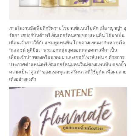
ภายในงานยังเพิ่มดีกรีความโรมานซ์แบบไม่พัก เมื่อ “ญาญ่า อุ
รัสยา เสปอร์บันด์” พรีเซ็นเตอร์คนสวยของแพนทีน ได้มาเป็น
เพื่อนเจ้าสาวให้กับแชมพูแพนทีน โดยควงแขนมากับหวานใจ
“ณเดชน์ คูกิมิยะ” พระเอกหนุ่มสุดฮอตตลอดกาลที่มาเป็น
เพื่อนเจ้าบ่าวของครีมนวดผม และเซอร์ไพรส์แฟน ๆ ด้วยการ
ประกาศตำแหน่งพรีเซ็นเตอร์หนุ่มคนใหม่ของแพนทีน ตอกย้ำ
ความเป็น “คู่แท้” ของแชมพูและครีมนวดที่ใช้คู่กัน เพื่อผมสวย
เด้งอย่างลงตัว