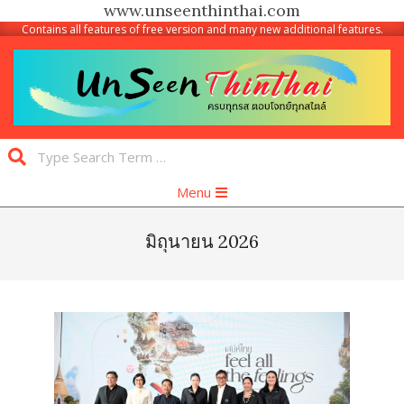
www.unseenthinthai.com
Contains all features of free version and many new additional features.
Skip
to
content
Unseen
Search
Thinthai
Primary
Menu
Navigation
Menu
มิถุนายน 2026