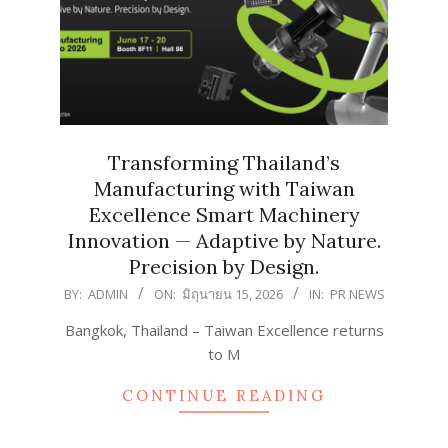
Transforming Thailand’s
Manufacturing with Taiwan
Excellence Smart Machinery
Innovation — Adaptive by Nature.
Precision by Design.
2026-
BY:
ADMIN
ON:
มิถุนายน 15, 2026
IN:
PR NEWS
06-
Bangkok, Thailand – Taiwan Excellence returns
15
to M
CONTINUE READING