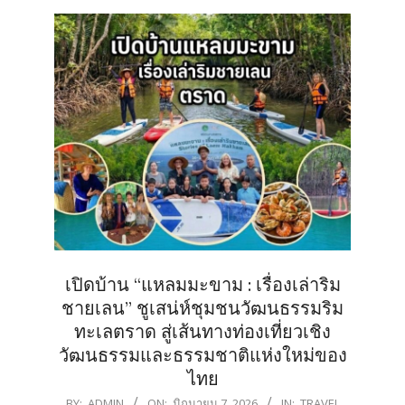
เปิดบ้าน “แหลมมะขาม : เรื่องเล่าริม
ชายเลน” ชูเสน่ห์ชุมชนวัฒนธรรมริม
ทะเลตราด สู่เส้นทางท่องเที่ยวเชิง
วัฒนธรรมและธรรมชาติแห่งใหม่ของ
ไทย
2026-
BY:
ADMIN
ON:
มิถุนายน 7, 2026
IN:
TRAVEL