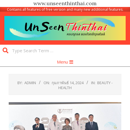
www.unseenthinthai.com
Contains all features of free version and many new additional features.
Skip
to
content
Unseen
Search
Thinthai
Primary
Menu
Navigation
Menu
BY:
ADMIN
ON:
กุมภาพันธ์ 14, 2024
IN:
BEAUTY -
HEALTH