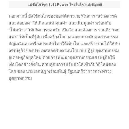
แฟชั่นโชว์ชุด Soft Power ไทยในโลกแห่งอัญมณี
นอกจากนี้ ยังใช้กลไกของซอฟต์พาวเวอร์ในการ “สร้างสรรค์
และต่อยอด” ให้เกิดเสน่ห์ คุณค่า และเพิ่มมูลค่า พร้อมกับ
“โน้มน้าว” ให้เกิดการยอมรับ เปิดใจ และต้องการ รวมถึง “เผย
แพร่” ให้เป็นที่รู้จัก เพื่อสร้างโอกาสและยกระดับอุตสาหกรรม
อัญมณีและเครื่องประดับไทยให้เติบโต และสร้างรายได้ให้กับ
เศรษฐกิจของประเทศสอดรับตามนโยบายปฏิรูปอุตสาหกรรม
สู่เศรษฐกิจยุคใหม่ ด้วยการพัฒนาอุตสาหกรรมเศรษฐกิจให้
เติบโตอย่างยั่งยืน ควบคู่กับการปรับตัวให้เข้ากับวิถีใหม่ของ
โลก ของ นายเอกนัฏ พร้อมพันธุ์ รัฐมนตรีว่าการกระทรวง
อุตสาหกรรม