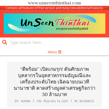
www.unseenthinthai.com
Contains all features of free version and many new additional features.
Skip
to
content
Unseen
Search
Thinthai
Primary
Menu
Navigation
Menu
“ดีพร้อม” เปิดเกมรุก! ดันศักยภาพ
บุคลากรในอุตสาหกรรมอัญมณีและ
เครื่องประดับไทย เฉิดฉายบนเวที
นานาชาติ คาดสร้างมูลค่าเศรษฐกิจกว่า
30 ล้านบาท
BY:
ADMIN
ON:
มิถุนายน 14, 2025
IN:
BUSINESS