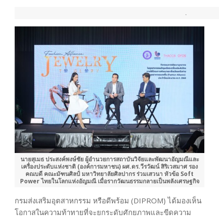
.
นายสุเมธ ประสงค์พงษ์ชัย ผู้อำนวยการสถาบันวิจัยและพัฒนาอัญมณีและ
เครื่องประดับแห่งชาติ (องค์การมหาชน) ผศ.ดร.วีรวัฒน์ สิริเวสมาศ รอง
คณบดี คณะมัฑนศิลป์ มหาวิทยาลัยศิลปากร ร่วมเสวนา หัวข้อ Soft
Power ไทยในโลกแห่งอัญมณี เมื่อรากวัฒนธรรมกลายเป็นพลังเศรษฐกิจ
กรมส่งเสริมอุตสาหกรรม หรือดีพร้อม (DIPROM) ได้มองเห็น
โอกาสในความท้าทายที่จะยกระดับศักยภาพและขีดความ