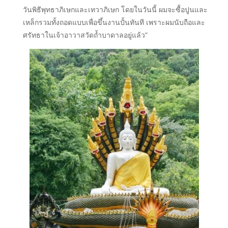
วันพิธีพุทธาภิเษกและเทวาภิเษก โดยในวันนี้ ผมจะซื้อปูนและ
เหล็กรวมทั้งถอดแบบเพื่อขึ้นงานปั้นทันที เพราะผมนับถือและ
ศรัทธาในเจ้าอาวาสวัดถ้ำบาดาลอยู่แล้ว”