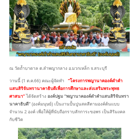
ณ วัดถ้ำบาดาล ต.ลำพญากลาง อ.มวกเหล็ก จ.สระบุรี
วานนี้ (1 ต.ค.66) คณะผู้จัดทำ
“โครงการ
พญานาคองค์ดำคำ
แสนสิริจันทรานาคาธิบดีเพื่อการศึกษาและส่งเสริมพระพุทธ
ศาสนา”
ได้จัดสร้าง
องค์ปฐม “พญานาคองค์ดำคำแสนสิริจันทรา
นาคาธิบดี”
(องค์มนุษย์) เป็นงานปั้นปูนสดสีตามองค์ต้นแบบ
จำนวน 2 องค์ เพื่อให้ผู้ที่นับถือกราบสักการะขอพร เป็นสิริมงคล
กับชีวิต