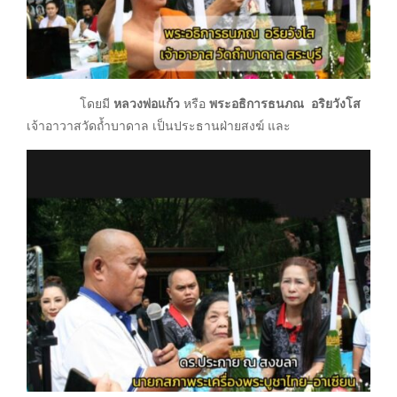
โดยมี
หลวงพ่อแก้ว
หรือ
พระอธิการธนภณ อริยวังโส
เจ้าอาวาสวัดถ้ำบาดาล เป็นประธานฝ่ายสงฆ์ และ