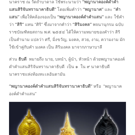
นาคราช ณ วัดถ้ำบาดาล ใช้พระนามว่า
“พญานาคองค์ดำคำ
แสนสิริจันทรานาคาธิบดี”
โดยเพิ่มคำว่า
“พญานาค”
และ
“คำ
แสน”
เพื่อให้คล้องจองเป็น
“พญานาคองค์ดำคำแสน”
และ ใช้คำ
ว่า
”สิริ”
แทน “ศิริ” ซึ่งมาจากคำว่า
“สิริมงคล”
พจนานุกรม ฉบับ
ราชบัณฑิตยสถาน พ.ศ. ๒๕๕๔ ได้ให้ความหมายของคำว่า สิริ
เป็นคำนาม แปลว่า ศรี, มิ่งขวัญ, มงคล, สวย, งาม, ความงาม มัก
ใช้เข้าคู่กับคำ มงคล เป็น สิริมงคล มาจากภาษาบาลี
ส่วน
ธิบดี
หมายถึง นาย, บทนำ, ผู้นำ, หัวหน้า ด้วยพญานาคองค์
ดำคำแสนสิริจันทรานาคาธิบดี เป็น ๑ ใน ๙ นาคาธิบดี
นาคราชแห่งท้องทะเลอันดามัน
“พญานาคองค์ดำคำแสนสิริจันทรานาคาธิบดี”
หรือ “พญานาค
องค์ดำคำแสน”