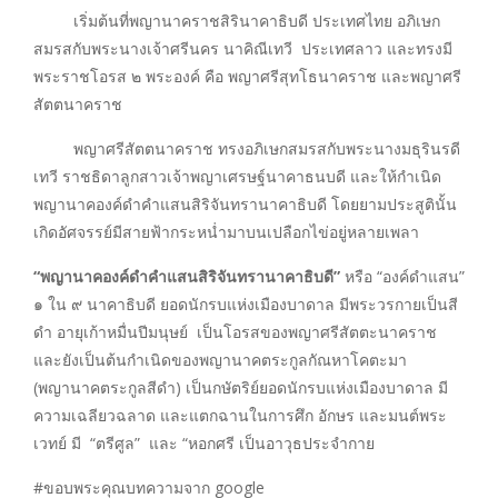
เริ่มต้นที่พญานาคราชสิรินาคาธิบดี ประเทศไทย อภิเษก
สมรสกับพระนางเจ้าศรีนคร นาคิณีเทวี ประเทศลาว และทรงมี
พระราชโอรส ๒ พระองค์ คือ พญาศรีสุทโธนาคราช และพญาศรี
สัตตนาคราช
พญาศรีสัตตนาคราช ทรงอภิเษกสมรสกับพระนางมธุรินรดี
เทวี ราชธิดาลูกสาวเจ้าพญาเศรษฐ์นาคาธนบดี และให้กำเนิด
พญานาคองค์ดำคำแสนสิริจันทรานาคาธิบดี โดยยามประสูตินั้น
เกิดอัศจรรย์มีสายฟ้ากระหน่ำมาบนเปลือกไข่อยู่หลายเพลา
“พญานาคองค์ดำคำแสนสิริจันทรานาคาธิบดี”
หรือ “องค์ดำแสน”
๑ ใน ๙ นาคาธิบดี ยอดนักรบแห่งเมืองบาดาล มีพระวรกายเป็นสี
ดำ อายุเก้าหมื่นปีมนุษย์ เป็นโอรสของพญาศรีสัตตะนาคราช
และยังเป็นต้นกำเนิดของพญานาคตระกูลกัณหาโคตะมา
(พญานาคตระกูลสีดำ) เป็นกษัตริย์ยอดนักรบแห่งเมืองบาดาล มี
ความเฉลียวฉลาด และแตกฉานในการศึก อักษร และมนต์พระ
เวทย์ มี “ตรีศูล” และ “หอกศรี เป็นอาวุธประจำกาย
#ขอบพระคุณบทความจาก google