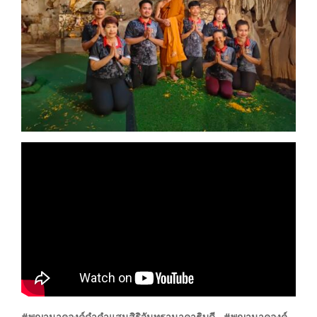
#พญานาคองค์ดำคำแสนสิริจันทรานาคาธิบดี #พญานาคองค์