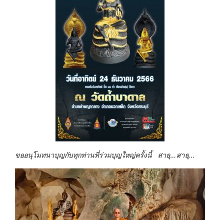
ขออนุโมทนาบุญกับทุกท่านที่ร่วมบุญใหญ่ครั้งนี้ สาธุ…สาธุ…