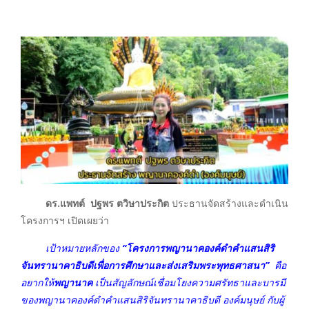
ดร.แพทต์ ปฐพร ตวิษาประกิต
ประธานจัดสร้างและดำเนิน
โครงการฯ เปิดเผยว่า
เป้าหมายหลักของ
“โครงการพญานาคองค์ดำคำแสนสิริ
จันทรานาคาธิบดีเพื่อการศึกษาและส่งเสริมพระพุทธศาสนา”
คือ
อยากให้
พญานาค
เป็นสัญลักษณ์เชื่อมโยงความศรัทธาและบารมี
ของพญานาคองค์ดำคำแสนสิริจันทรานาคาธิบดี องค์มนุษย์ กับผู้