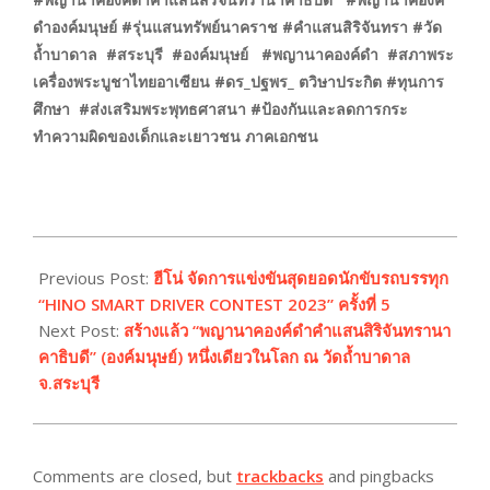
ดำองค์มนุษย์ #รุ่นแสนทรัพย์นาคราช #คำแสนสิริจันทรา #วัด
ถ้ำบาดาล #สระบุรี #องค์มนุษย์ #พญานาคองค์ดำ #สภาพระ
เครื่องพระบูชาไทยอาเซียน #ดร_ปฐพร_ ตวิษาประกิต #ทุนการ
ศึกษา #ส่งเสริมพระพุทธศาสนา #
ป้องกันและลดการกระ
ทำความผิดของเด็กและเยาวชน ภาคเอกชน
2023-
10-
Previous Post:
ฮีโน่ จัดการแข่งขันสุดยอดนักขับรถบรรทุก
02
“HINO SMART DRIVER CONTEST 2023” ครั้งที่ 5
Next Post:
สร้างแล้ว “พญานาคองค์ดำคำแสนสิริจันทรานา
คาธิบดี” (องค์มนุษย์) หนึ่งเดียวในโลก ณ วัดถ้ำบาดาล
จ.สระบุรี
Comments are closed, but
trackbacks
and pingbacks