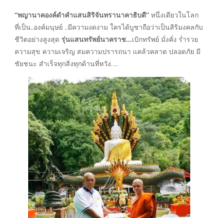
“พญานาคองค์ดำคำแสนสิริจันทรานาคาธิบดี”
หนึ่งเดียวในโลก
ที่เป็น..องค์มนุษย์ ..มีความงดงาม ใครได้บูชาถือว่าเป็นสิริมงคลกับ
ชีวิตอย่างสูงสุด
รุ่นแสนทรัพย์นาคราช…
เบิกทรัพย์ มั่งคั่ง ร่ำรวย
ความสุข ความเจริญ สมความปรารถนา แคล้วคลาด ปลอดภัย มี
ชัยชนะ สำเร็จทุกสิ่งทุกด้านที่หวัง….