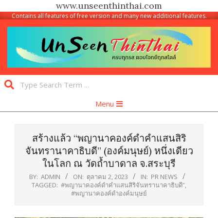
www.unseenthinthai.com
Contains all features of free version and many new additional features.
Skip
to
content
Unseen
Search
Thinthai
Primary
Menu
Navigation
Menu
สร้างแล้ว “พญานาคองค์ดำคำแสนสิริ
จันทรานาคาธิบดี” (องค์มนุษย์) หนึ่งเดียว
ในโลก ณ วัดถ้ำบาดาล จ.สระบุรี
BY:
ADMIN
ON:
ตุลาคม 2, 2023
IN:
PR NEWS
TAGGED:
#พญานาคองค์ดำคำแสนสิริจันทรานาคาธิบดี”
,
#พญานาคองค์ดำองค์มนุษย์