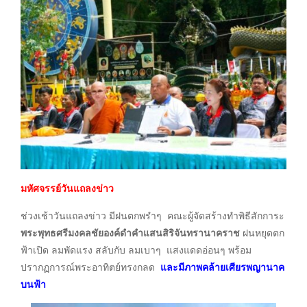
มหัศ
จรรย์วันแถลงข่าว
ช่วงเช้าวันแถลงข่าว มีฝนตกพรำๆ คณะผู้จัดสร้างทำพิธีสักการะ
พระพุทธศรีมงคลชัยองค์ดำคำแสนสิริจันทรานาคราช
ฝนหยุดตก
ฟ้าเปิด ลมพัดแรง สลับกับ ลมเบาๆ แสงแดดอ่อนๆ พร้อม
ปรากฏการณ์พระอาทิตย์ทรงกลด
และมีภาพคล้ายเศียรพญานาค
บนฟ้า