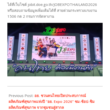
ได้ที่เว็บไซต์ jobit.doe.go.th/JOBEXPOTHAILAND2026
หรือสอบถามข้อมูลเพิ่มเติมได้ที่ สายด่วนกระทรวงแรงงาน
1506 กด 2 กรมการจัดหางาน
2026-
01-
Previous Post:
อย. ชวนคนไทยเปิดประสบการณ์
16
ผลิตภัณฑ์สุขภาพแห่งปี “อย. Expo 2026” ชม-ช้อป-ชิม
ผลิตภัณฑ์สุขภาพ จากชุมชนสู่สากล