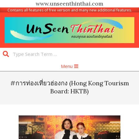
www.unseenthinthai.com
Contains all features of free version and many new additional features.
Skip
to
content
Unseen
Search
Thinthai
Primary
Menu
Navigation
Menu
#การท่องเที่ยวฮ่องกง (Hong Kong Tourism
Board: HKTB)