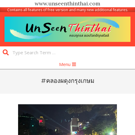
www.unseenthinthai.com
Contains all features of free version and many new additional features.
Skip
to
content
Unseen
Search
Thinthai
Primary
Menu
Navigation
Menu
#คลองผดุงกรุงเกษม