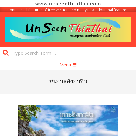
www.unseenthinthai.com
Contains all features of free version and many new additional features.
Skip
to
content
Unseen
Search
Thinthai
Primary
Menu
Navigation
Menu
#เกาะลังกาจิว