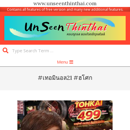
www.unseenthinthai.com
Contains all features of free version and many new additional features.
Skip
to
content
Unseen
Search
Thinthai
Primary
Menu
Navigation
Menu
#เทอมินอล21 #ฮโศก