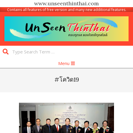
www.unseenthinthai.com
Contains all features of free version and many new additional features.
Skip
to
content
Unseen
Search
Thinthai
Primary
Menu
Navigation
Menu
#โควิด19