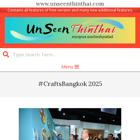
www.unseenthinthai.com
Contains all features of free version and many new additional features.
Skip
to
content
Unseen
Search
Thinthai
Primary
Menu
Navigation
Menu
#CraftsBangkok 2025