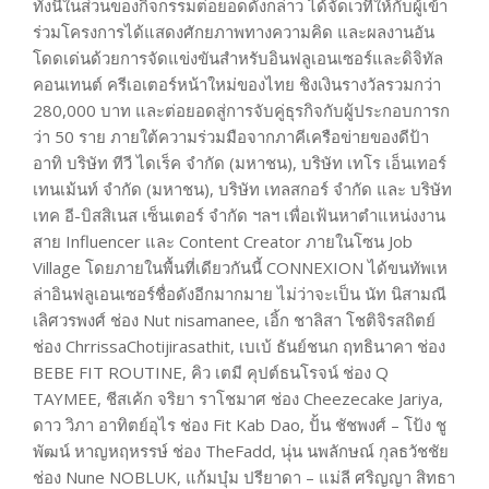
ทั้งนี้ในส่วนของกิจกรรมต่อยอดดังกล่าว ได้จัดเวทีให้กับผู้เข้า
ร่วมโครงการได้แสดงศักยภาพทางความคิด และผลงานอัน
โดดเด่นด้วยการจัดแข่งขันสำหรับอินฟลูเอนเซอร์และดิจิทัล
คอนเทนต์ ครีเอเตอร์หน้าใหม่ของไทย ชิงเงินรางวัลรวมกว่า
280,000 บาท และต่อยอดสู่การจับคู่ธุรกิจกับผู้ประกอบการก
ว่า 50 ราย ภายใต้ความร่วมมือจากภาคีเครือข่ายของดีป้า
อาทิ บริษัท ทีวี ไดเร็ค จำกัด (มหาชน), บริษัท เทโร เอ็นเทอร์
เทนเม้นท์ จํากัด (มหาชน), บริษัท เทลสกอร์ จำกัด และ บริษัท
เทค อี-บิสสิเนส เซ็นเตอร์ จำกัด ฯลฯ เพื่อเฟ้นหาตำแหน่งงาน
สาย Influencer และ Content Creator ภายในโซน Job
Village โดยภายในพื้นที่เดียวกันนี้ CONNEXION ได้ขนทัพเห
ล่าอินฟลูเอนเซอร์ชื่อดังอีกมากมาย ไม่ว่าจะเป็น นัท นิสามณี
เลิศวรพงศ์ ช่อง Nut nisamanee, เอิ้ก ชาลิสา โชติจิรสถิตย์
ช่อง ChrrissaChotijirasathit, เบเบ้ ธันย์ชนก ฤทธินาคา ช่อง
BEBE FIT ROUTINE, คิว เตมี คุปต์ธนโรจน์ ช่อง Q
TAYMEE, ชีสเค้ก จริยา ราโชมาศ ช่อง Cheezecake Jariya,
ดาว วิภา อาทิตย์อุไร ช่อง Fit Kab Dao, ปั้น ชัชพงศ์ – โป้ง ชู
พัฒน์ หาญหฤหรรษ์ ช่อง TheFadd, นุ่น นพลักษณ์ กุลธวัชชัย
ช่อง Nune NOBLUK, แก้มบุ๋ม ปรียาดา – แม่ลี ศริญญา สิทธา