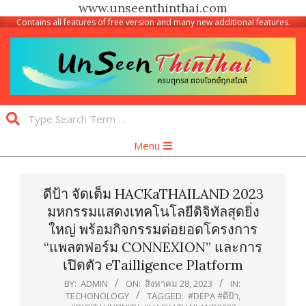
www.unseenthinthai.com
Contains all features of free version and many new additional features.
Skip
to
content
Unseen
Search
Thinthai
Primary
Menu
Navigation
Menu
ดีป้า จัดเต็ม HACKaTHAILAND 2023
มหกรรมแสดงเทคโนโลยีดิจิทัลสุดยิ่ง
ใหญ่ พร้อมกิจกรรมต่อยอดโครงการ
“แพลตฟอร์ม CONNEXION” และการ
เปิดตัว eTailligence Platform
BY:
ADMIN
ON:
สิงหาคม 28, 2023
IN:
TECHONOLOGY
TAGGED:
#DEPA #ดีป้า
,