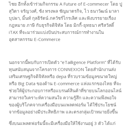
ไชย อีกทั้งเข้าร่วมกิจกรรม A Future of E-commecer โดย ปู
สุวิตา จรัญวงศ์, ซ้ง ทรงพล ชัญมาตรกิจ, ไว ธนาวัฒน์ มาลา
บุปผา, มิ้นท์ กุลธิรัตน์ ภควัชร์ไกรเลิศ และฟังบรรยายเรื่อง
กฎหมาย ภาษี กับธุรกิจดิจิทัล โดย มิกกี้-ยุทธนา ศรีสวัสดิ์
iTAX ที่จะมาร่วมแบ่งปันประสบการณ์การทำงานใน
อุตสาหกรรม E-Commerce
นอกจากนี้พบกับการเปิดตัว “eTailligence Platform” ที่ได้รับ
ทุนสนับสนุนจากโครงการ CONNEXION โดยสำนักงานส่ง
เสริมเศรษฐกิจดิจิทัลหรือ depa ที่รวบรวมข้อมูลขนาดใหญ่
หรือ Big Data ของด้าน E-commerce แห่งแรกของไทย ที่จะ
ช่วยให้ผู้ประกอบการหรือแบรนด์สินค้าที่ขายบนโลกออนไลน์
สามารถวิเคราะห์ความสนใจ ความรู้สึก และความพึงพอใจ
ของผู้บริโภคจากเครื่องมือบนแพลตฟอร์ม ได้ใช้ประโยชน์
จากข้อมูลอย่างมีประสิทธิภาพ และตรงกลุ่มเป้าหมายยิ่งขึ้น
ซึ่งบนแพลตฟอร์มนี้จะมีเครื่องมือให้ใช้งานอยู่ 3 ตัว ได้แก่