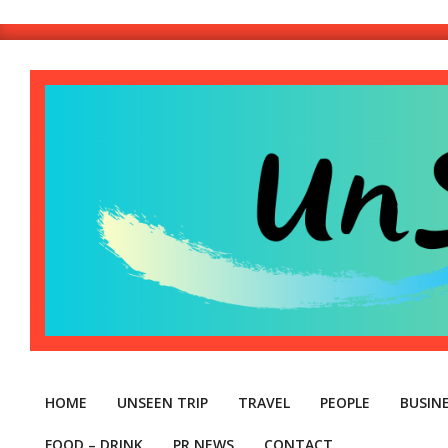
Skip
to
content
Unseen
Thinthai
HOME
UNSEEN TRIP
TRAVEL
PEOPLE
BUSIN
FOOD – DRINK
PR NEWS
CONTACT