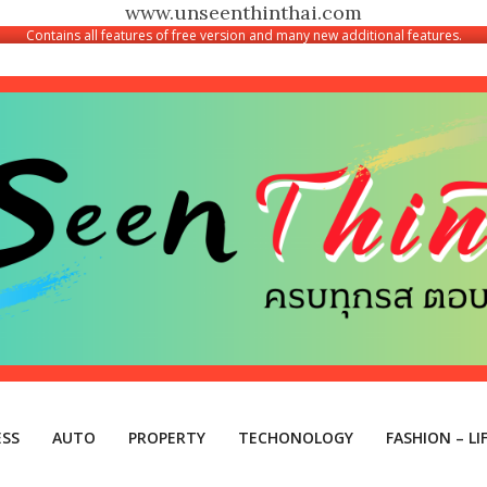
www.unseenthinthai.com
Contains all features of free version and many new additional features.
ESS
AUTO
PROPERTY
TECHONOLOGY
FASHION – LI