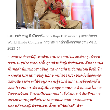
และ
เชริ ราจู บี มันวานิ
(Shri Raju B Manwani) เลขาธิการ
World Hindu
Congress กรุงเทพฯ กล่าวถึงการจัดงาน WHC
2023 ว่า
” เราคาดว่าจะมีผู้แทนจำนวนมากจากประเทศต่าง ๆ เข้าร่วม
การประชุม
โดยเกณฑ์พื้นฐานสำหรับผู้เข้าร่วมงาน คือความมุ่ง
มั่นต่อค่านิยมของชาวฮินดู
และการมีส่วนร่วมอย่างแข็งขันใน
การส่งเสริมศาสนาฮินดู นอกจากนั้น
การประชุมครั้งนี้ยังจะจัด
แสดงนิทรรศการให้ข้อมูลความรู้
ร่วมด้วยการแชร์ข้อคิดเห็น
และประสบการณ์จากผู้เชี่ยวชาญหลากหลายด้าน
และโอกาส
ในการสร้างเครือข่ายที่ประสบผลสำเร็จ
โดยเราได้เตรียมการ
อย่างครอบคลุมเพื่อรับรองความสะดวกสบายและความ
ปลอดภัยของ
ผู้เข้าร่วมงานทั้งหมดไว้อย่างดีแล้ว”