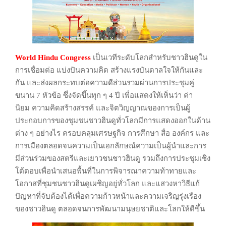
World Hindu Congress
เป็นเวทีระดับโลกสำหรับชาวฮินดูใน
การเชื่อมต่อ
แบ่งปันความคิด สร้างแรงบันดาลใจให้กันและ
กัน และส่งผลกระทบต่อความดีส่วนรวม
ผ่านการประชุมคู่
ขนาน 7 หัวข้อ ซึ่งจัดขึ้นทุก ๆ 4 ปี เพื่อแสดงให้เห็นว่า ค่า
นิยม
ความคิดสร้างสรรค์
และจิตวิญญาณของการเป็นผู้
ประกอบการของชุมชนชาวฮินดูทั่วโลกมีการแสดงออกในด้
าน
ต่าง ๆ อย่างไร ครอบคลุมเศรษฐกิจ การศึกษา สื่อ องค์กร และ
การเมือง
ตลอดจนความเป็นเอกลักษณ์
ความเป็นผู้นำและการ
มีส่วนร่วมของสตรีและเยาวชนชาวฮินดู
รวมถึงการประชุมเชิง
โต้ตอบเพื่อนำเสนอพื้นที่ในการพิจารณาความท้าทายและ
โอกาสที่ชุ
มชนชาวฮินดูเผชิญอยู่ทั่วโลก
และแสวงหาวิธีแก้
ปัญหาที่จับต้องได้เพื่อความก้าวหน้าและความเจริญรุ่งเรือง
ของชาวฮิน
ดู ตลอดจนการพัฒนามนุษยชาติและโลกให้ดีขึ้น