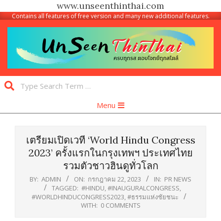
www.unseenthinthai.com
Contains all features of free version and many new additional features.
Skip
to
content
Unseen
Search
Thinthai
Primary
Menu
Navigation
Menu
เตรียมเปิดเวที ‘World Hindu Congress
2023’ ครั้งแรกในกรุงเทพฯ ประเทศไทย
รวมตัวชาวฮินดูทั่วโลก
BY:
ADMIN
ON:
กรกฎาคม 22, 2023
IN:
PR NEWS
TAGGED:
#HINDU
,
#INAUGURALCONGRESS
,
#WORLDHINDUCONGRESS2023
,
#ธรรมแห่งชัยชนะ
WITH:
0 COMMENTS