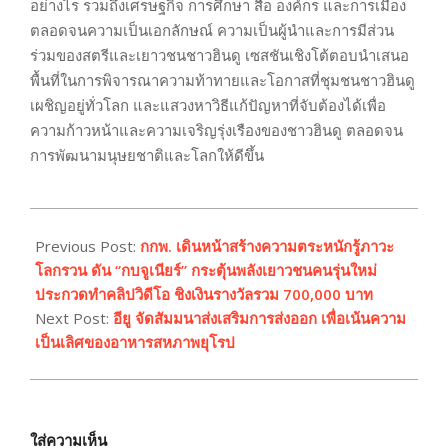
อย่างไร รวมถึงเศรษฐกิจ การศึกษา สื่อ องค์กร และการเมือง
ตลอดจนความเป็นเอกลักษณ์ ความเป็นผู้นำและการมีส่วน
ร่วมของสตรีและเยาวชนชาวฮินดู เซสชันเชิงโต้ตอบนำเสนอ
พื้นที่ในการพิจารณาความท้าทายและโอกาสที่ชุมชนชาวฮินดู
เผชิญอยู่ทั่วโลก และแสวงหาวิธีแก้ปัญหาที่จับต้องได้เพื่อ
ความก้าวหน้าและความเจริญรุ่งเรืองของชาวฮินดู ตลอดจน
การพัฒนามนุษยชาติและโลกให้ดีขึ้น
2023-
07-
Previous Post:
กกพ. เดินหน้าสร้างความตระหนักรู้ภาวะ
22
โลกรวน ดัน “กบจูเนียร์” กระตุ้นพลังเยาวชนคนรุ่นใหม่
ประกวดทำคลิปวิดีโอ ชิงเงินรางวัลรวม 700,000 บาท
Next Post:
อียู จัดสัมมนาส่งเสริมการส่งออก เพื่อเน้นความ
เป็นเลิศของอาหารสหภาพยุโรป
ใส่ความเห็น