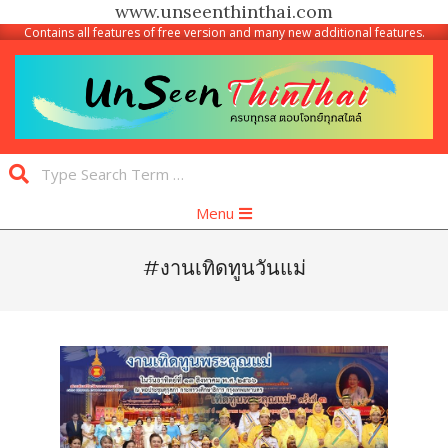
www.unseenthinthai.com
Contains all features of free version and many new additional features.
Skip
to
content
Unseen
Search
Thinthai
Primary
Menu
Navigation
Menu
#งานเทิดทูนวันแม่