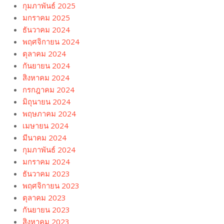
กุมภาพันธ์ 2025
มกราคม 2025
ธันวาคม 2024
พฤศจิกายน 2024
ตุลาคม 2024
กันยายน 2024
สิงหาคม 2024
กรกฎาคม 2024
มิถุนายน 2024
พฤษภาคม 2024
เมษายน 2024
มีนาคม 2024
กุมภาพันธ์ 2024
มกราคม 2024
ธันวาคม 2023
พฤศจิกายน 2023
ตุลาคม 2023
กันยายน 2023
สิงหาคม 2023