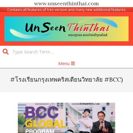
www.unseenthinthai.com
Contains all features of free version and many new additional features.
Skip
to
content
Unseen
Search
Thinthai
Primary
Menu
Navigation
Menu
#โรงเรียนกรุงเทพคริสเตียนวิทยาลัย #BCC)